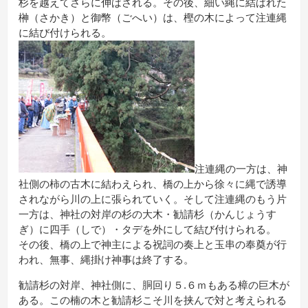
杉を越えてさらに伸ばされる。その後、細い縄に結ばれた
榊（さかき）と御幣（ごへい）は、樫の木によって注連縄
に結び付けられる。
注連縄の一方は、神
社側の柿の古木に結わえられ、橋の上から徐々に縄で誘導
されながら川の上に張られていく。そして注連縄のもう片
一方は、神社の対岸の杉の大木・勧請杉（かんじょうす
ぎ）に四手（しで）・タデを外にして結び付けられる。
その後、橋の上で神主による祝詞の奏上と玉串の奉奠が行
われ、無事、縄掛け神事は終了する。
勧請杉の対岸、神社側に、胴回り５.６ｍもある樟の巨木が
ある。この楠の木と勧請杉こそ川を挟んで対と考えられる