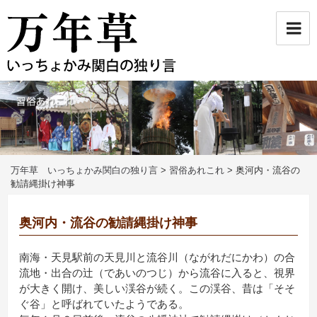
コ
ン
テ
ン
ツ
へ
ス
キ
ッ
プ
万年草 いっちょかみ関白の独り言
>
習俗あれこれ
>
奥河内・流谷の
勧請縄掛け神事
奥河内・流谷の勧請縄掛け神事
南海・天見駅前の天見川と流谷川（ながれだにかわ）の合
流地・出合の辻（であいのつじ）から流谷に入ると、視界
が大きく開け、美しい渓谷が続く。この渓谷、昔は「そそ
ぐ谷」と呼ばれていたようである。