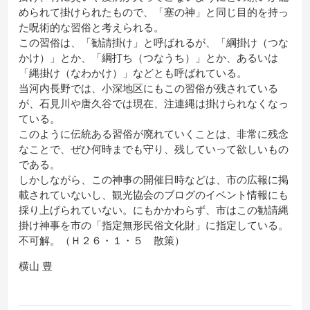
められて掛けられたもので、「塞の神」と同じ目的を持っ
た呪術的な習俗と考えられる。
この習俗は、「勧請掛け」と呼ばれるが、「綱掛け（つな
かけ）」とか、「綱打ち（つなうち）」とか、あるいは
「縄掛け（なわかけ）」などとも呼ばれている。
当河内長野では、小深地区にもこの習俗が残されている
が、石見川や唐久谷では現在、注連縄は掛けられなくなっ
ている。
このように伝統ある習俗が廃れていくことは、非常に残念
なことで、ぜひ何時までも守り、残していって欲しいもの
である。
しかしながら、この神事の開催日時などは、市の広報に掲
載されていないし、観光協会のブログのイベント情報にも
採り上げられていない。にもかかわらず、市はこの勧請縄
掛け神事を市の「指定無形民俗文化財」に指定している。
不可解。（Ｈ２６・１・５ 散策）
横山 豊