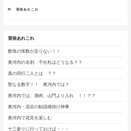
カ
習俗あれこれ
テ
ゴ
リ
ー
習俗あれこれ
数珠の珠数が足りない！！
奥河内の名刹 千社札はどうなる？？
真の同行二人とは ？？
聖なる数字！！ 奥河内では？
奥河内では、酒肉、山門より入れ ！！？？
奥河内・流谷の勧請縄掛け神事
奥河内で花見を楽しむ
十三参りに行っておけば・・・