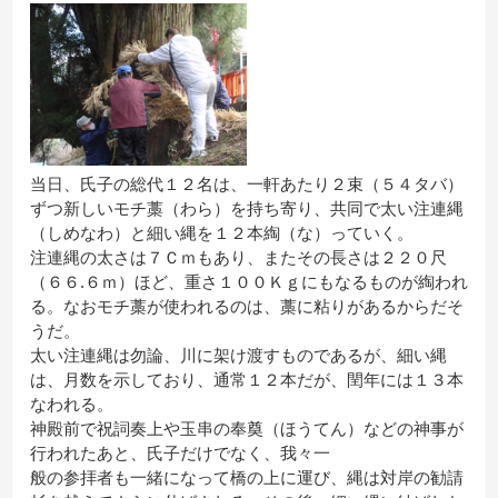
当日、氏子の総代１２名は、一軒あたり２束（５４タバ）
ずつ新しいモチ藁（わら）を持ち寄り、共同で太い注連縄
（しめなわ）と細い縄を１２本綯（な）っていく。
注連縄の太さは７Ｃｍもあり、またその長さは２２０尺
（６６.６ｍ）ほど、重さ１００Ｋｇにもなるものが綯われ
る。なおモチ藁が使われるのは、藁に粘りがあるからだそ
うだ。
太い注連縄は勿論、川に架け渡すものであるが、細い縄
は、月数を示しており、通常１２本だが、閏年には１３本
なわれる。
神殿前で祝詞奏上や玉串の奉奠（ほうてん）などの神事が
行われたあと、氏子だけでなく、我々一
般の参拝者も一緒になって橋の上に運び、縄は対岸の勧請