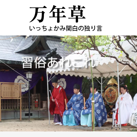
コ
ン
テ
ン
ツ
へ
ス
キ
ッ
プ