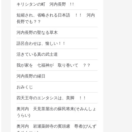
キリシタンの町 河内長野 ! !
短縮され、省略される日本語 ！！ 河内
長野でも？？
河内長野の聖なる草木
語呂合わせは、愉しい！！
活きている真の武士道
我が家を 七福神が 取り巻いて ？？
河内長野の縁日
おみくじ
四天王寺のエンタシスは、美脚 ！！
奥河内 天見茶屋出の蘇民将来(そみんしょ
うらい)
奥河内 岩瀬薬師寺の賓頭慮 尊者(びんず