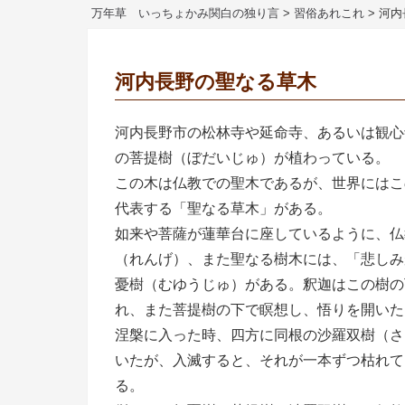
万年草 いっちょかみ関白の独り言
>
習俗あれこれ
>
河内
河内長野の聖なる草木
河内長野市の松林寺や延命寺、あるいは観心
の菩提樹（ぼだいじゅ）が植わっている。
この木は仏教での聖木であるが、世界にはこ
代表する「聖なる草木」がある。
如来や菩薩が蓮華台に座しているように、仏
（れんげ）、また聖なる樹木には、「悲しみ
憂樹（むゆうじゅ）がある。釈迦はこの樹の
れ、また菩提樹の下で瞑想し、悟りを開いた
涅槃に入った時、四方に同根の沙羅双樹（さ
いたが、入滅すると、それが一本ずつ枯れて
る。