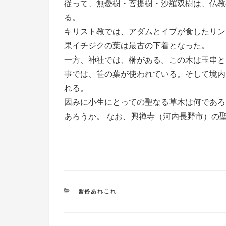
従って、無憂樹・菩提樹・沙羅双樹は、仏教
る。
キリスト教では、アダムとイブが食したリン
果イチジクの葉は最古の下着となった。
一方、神社では、榊がある。この木は玉串と
事では、笹の葉が使われている。そして境内
れる。
因みに小生にとっての聖なる草木は何であろ
あろうか。 なお、興禅寺（河内長野市）の
カ
習俗あれこれ
テ
ゴ
リ