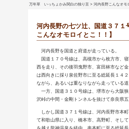
万年草 いっちょかみ関白の独り言
>
河内長野こんなオモ
河内長野の七ツ辻、国道３７
こんなオモロイとこ！！】
河内長野を国道と府道が走っている。
国道１７０号線は、高槻市から枚方市、寝
西を走り、その後羽曳野市、富田林市など金
は西向きに採り泉佐野市に至る総延長１４２
ながら、あるいは重なりながら走っている道
一方、国道３１０号線は、堺市から大阪狭
沢峠の中間・金剛トンネルを抜けて奈良県五
しかし国道３７１号線は、河内長野市本町
て和歌山県に入り、橋本市、高野町、そして
を越え龍神温泉を経由、串本町に至る総延長