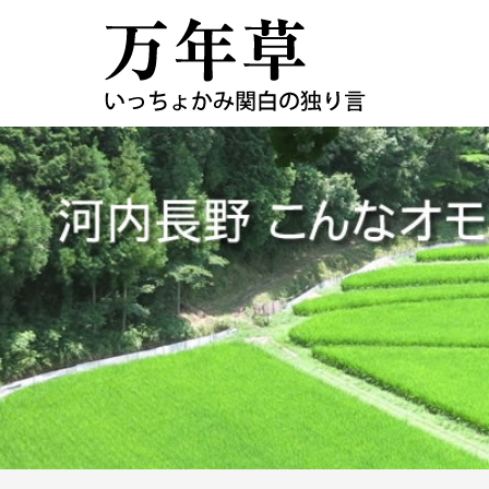
コ
ン
テ
ン
ツ
へ
ス
キ
ッ
プ