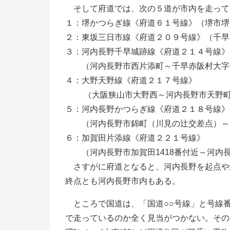
そして府道では、次の５道が市内を走って
１：堺かつらぎ線《府道６１号線》（堺市堺
２：東坂三日市線《府道２０９号線》（千早
３：河内長野千早城跡線《府道２１４号線》
（河内長野市西片添町～千早赤阪村大字
４：大野天野線《府道２１７号線》
（大阪狭山市大野西～河内長野市天野町
５：河内長野かつらぎ線《府道２１８号線》
（河内長野市錦町（川見の辻交差点）～
６：加賀田片添線《府道２２１号線》
（河内長野市加賀田1418番付近～河内
さすがに府道となると、河内長野を起点や
終点とも河内長野市内もある。
ところで国道は、「国道○○号線」と号線
で走っているのか全く見当がつかない。その