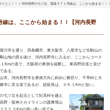
ロイとこ！！
>
河内長野の七ツ辻、国道３７１号線は、ここから始まる！！
１号線は、ここから始まる！！【河内長野
屋川市を通り、四条畷市、東大阪市、八尾市など生駒山の
剛山地の西を抜け、河内長野市に入るが、ここからコース
.１Kmの道で、大阪府の東側を縦断し、東高野街道と並び
である。
山市、河内長野市を東南方向に斜めに横切り、千早峠と大
條市に至る道であるが、総延長は、３９.１Kmと短い。
の七ツ辻を起点として紀見峠を越え
高野・龍神スカイラインの護摩壇山
２５２.５Kmの長い長い道であ