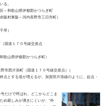
いる。
区～和歌山県伊都郡かつらぎ町
赤阪村東阪～河内長野市三日市町）
千早）
（国道１７０号線交差点
和歌山県伊都郡かつらぎ町）
長野市西片添町（国道１７０号線交差点））
終点とする道が増えるが、加賀田片添線のように、起点・
番号だけで呼ばれ、どこからどこま
ため親しみが湧きにくいが、“外