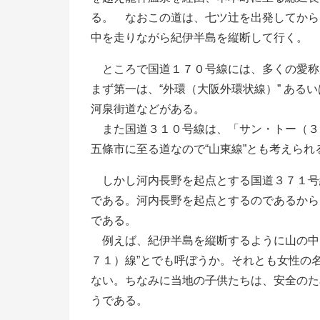
る。 なおこの道は、七ツ辻を出発してから
中を走りながら紀伊半島を縦断して行く。
ところで国道１７０号線には、多くの愛称
まず第一は、“外環（大阪外環状線）” あるい
河泉街道などがある。
また国道３１０号線は、「サン・トー（３
五條市に至る道なので“山東線”とも考えられ
しかし河内長野を起点とする国道３７１号
である。河内長野を起点とするのであるから
である。
例えば、紀伊半島を縦断するように山の中
７１）線”とでも呼ぼうか。それとも女性の
ない。ちなみに当地の子供たちは、安全のた
うである。