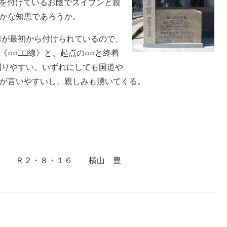
称を付けているお陰でズイブンと親
かな知恵であろうか。
前が最初から付けられているので、
○○□□線》と、起点の○○と終着
判りやすい。いずれにしても国道や
が言いやすいし、親しみも湧いてくる。
６ 横山 豊