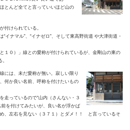
ほとんど全てと言っていいほど山の
が付けられている。
は“イナマル”、“イナゼロ”、そして東高野街道 や大津街道・
と１０）」線との愛称が付けられているが、金剛山の東の
る。
線には、未だ愛称が無い。寂しい限り
、何か良い名前、呼称を付けたいもの
を走っているので“山内（さんない・３
名前を付けてみたいが、良い名が浮かば
め、左右を見ない（３７１）とダメ！！ と言っているそ