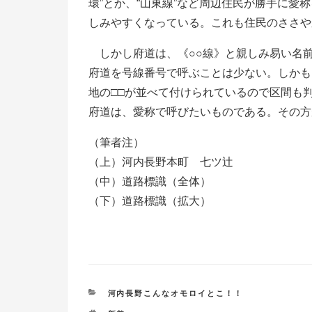
環”とか、“山東線”など周辺住民が勝手に愛
しみやすくなっている。これも住民のささや
しかし府道は、《○○線》と親しみ易い名
府道を号線番号で呼ぶことは少ない。しかも《
地の□□が並べて付けられているので区間も
府道は、愛称で呼びたいものである。その方
（筆者注）
（上）河内長野本町 七ツ辻
（中）道路標識（全体）
（下）道路標識（拡大）
Ｒ２・８・１
カ
河内長野こんなオモロイとこ！！
テ