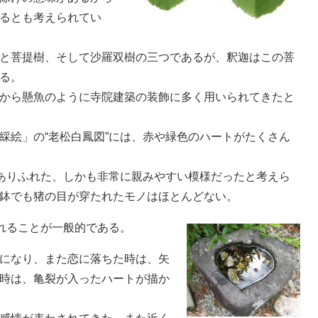
るとも考えられてい
と菩提樹、そして沙羅双樹の三つであるが、釈迦はこの菩
る。
から懸魚のように寺院建築の装飾に多く用いられてきたと
綵絵」の“老松白鳳図”には、赤や緑色のハートがたくさん
々ありふれた、しかも非常に親みやすい模様だったと考えら
鉢でも猪の目が穿たれたモノはほとんどない。
されることが一般的である。
になり、また恋に落ちた時は、矢
時は、亀裂が入ったハートが描か