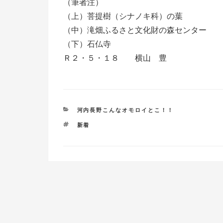
（筆者注）
（上）菩提樹（シナノキ科）の葉
（中）滝畑ふるさと文化財の森センター
（下）石仏寺
Ｒ２・５・１８ 横山 豊
カ
河内長野こんなオモロイとこ！！
テ
タ
新着
ゴ
グ
リ
ー