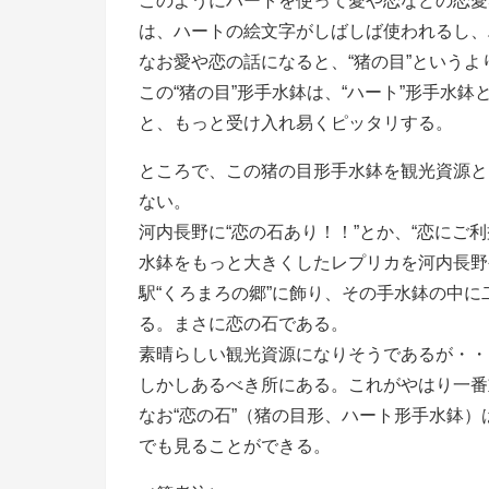
このようにハートを使って愛や恋などの恋愛
は、ハートの絵文字がしばしば使われるし、
なお愛や恋の話になると、“猪の目”というよ
この“猪の目”形手水鉢は、“ハート”形手水
と、もっと受け入れ易くピッタリする。
ところで、この猪の目形手水鉢を観光資源と
ない。
河内長野に“恋の石あり！！”とか、“恋にご
水鉢をもっと大きくしたレプリカを河内長野
駅“くろまろの郷”に飾り、その手水鉢の中
る。まさに恋の石である。
素晴らしい観光資源になりそうであるが・・
しかしあるべき所にある。これがやはり一番
なお“恋の石”（猪の目形、ハート形手水鉢
でも見ることができる。