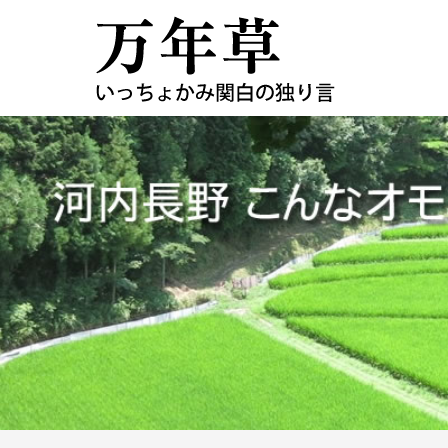
コ
ン
テ
ン
ツ
へ
ス
キ
ッ
プ