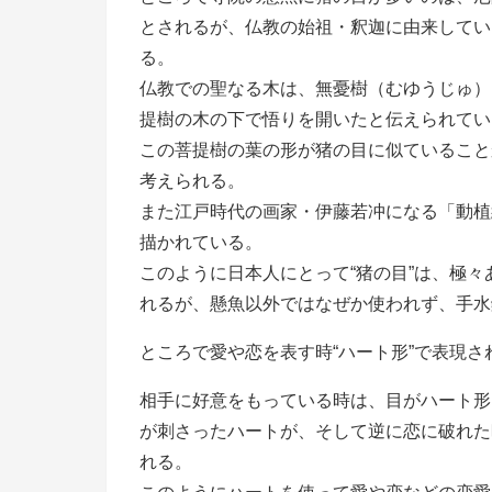
とされるが、仏教の始祖・釈迦に由来してい
る。
仏教での聖なる木は、無憂樹（むゆうじゅ）
提樹の木の下で悟りを開いたと伝えられてい
この菩提樹の葉の形が猪の目に似ていること
考えられる。
また江戸時代の画家・伊藤若冲になる「動植
描かれている。
このように日本人にとって“猪の目”は、極
れるが、懸魚以外ではなぜか使われず、手水
ところで愛や恋を表す時“ハート形”で表現
相手に好意をもっている時は、目がハート形
が刺さったハートが、そして逆に恋に破れた
れる。