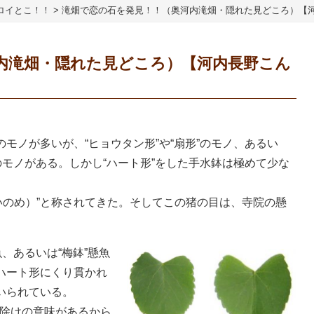
ロイとこ！！
>
滝畑で恋の石を発見！！（奥河内滝畑・隠れた見どころ）【
内滝畑・隠れた見どころ）【河内長野こん
のモノが多いが、“ヒョウタン形”や“扇形”のモノ、あるい
形のモノがある。しかし“ハート形”をした手水鉢は極めて少な
いのめ）”と称されてきた。そしてこの猪の目は、寺院の懸
魚、あるいは“梅鉢”懸魚
もハート形にくり貫かれ
いられている。
除けの意味があるから