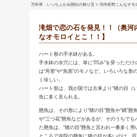
万年草 いっちょかみ関白の独り言
>
河内長野こんなオモ
滝畑で恋の石を発見！！（奥河
なオモロイとこ！！】
ハート形の手水鉢がある。
手水鉢の水穴には、単に“凹み”を穿っただけ
は“舟形”や“魚形”のモノなど、いろいろな
く珍しい。
ハート形は、我が国では古来より“猪の目（
魚に多く見られる。
懸魚は、その形により“猪の目”懸魚や“鏑”懸
や“三つ花”懸魚などがあるが、そのうちで
た懸魚は、“猪の目”懸魚と言われ一番多く用
ところで寺院の懸魚に猪の目が多いのは、厄