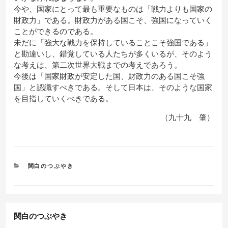
今や、国家にとって最も重要なものは「戦力よりも国家の
財政力」である。財政力がある国こそ、強国になっていく
ことができるのである。
未だに「強大な戦力を保持していることこそ強国である」
と勘違いし、錯覚している人たちが多くいるが、そのよう
な考えは、第二次世界大戦までの考えであろう。
今後は「国家財政が安定した国、財政力のある国こそ強
国」と認識すべきである。そして日本は、そのような国家
を目指していくべきである。
（九十九 肇）
カ
関白のつぶやき
テ
ゴ
リ
ー
関白のつぶやき