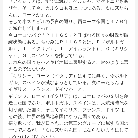
『アッシリアは、すでに滅び、ペルシャ、マケドニアも滅
びた。そして今、カルタゴも炎上しつつある。次に来たら
んは、ローマか』と。
そして小スキピオの予言の通り、西ローマ帝国も４７６年
に滅亡してしまった。
今ヨーロッパで「ＰＩＩＧＳ」と呼ばれる国々の財政が破
綻状態にある。ちなみにＰＩＩＧＳとは、Ｐ（ポルトガ
ル）、Ｉ（イタリア）、Ｉ（アイルランド）、Ｇ（ギリシ
ャ）、Ｓ（スペイン）を指している。
これらの国々を小スキピオ風に表現すると、次のように言
えるのではないか。
「ギリシャ、ローマ（イタリア）はすでに無く、今ポルト
ガル、スペインが滅びようとしている。次に来たらんは、
イギリス、フランス、ドイツか」と。
ギリシャ、ローマ（イタリア）は、ヨーロッパの文明を創
造した国であり、ポルトガル、スペインは、大航海時代を
切り開いた国々。そしてイギリス、フランス、ドイツは、
その後、世界の植民地帝国になった国々である。
振り返って、我が日本もこの第三のグループに属する国の
一つであるが、「次に来たらん国」にならないようにして
いかなければならない。