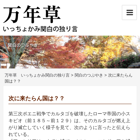
コ
ン
テ
ン
ツ
へ
ス
キ
ッ
プ
万年草 いっちょかみ関白の独り言
>
関白のつぶやき
>
次に来たらん
国は？？
次に来たらん国は？？
第三次ポエニ戦争でカルタゴを破壊したローマ帝国の小ス
キピオ（前１８５～前１２９）は、そのカルタゴが燃え上
がり滅亡していく様子を見て、次のように言ったと伝えら
れている。